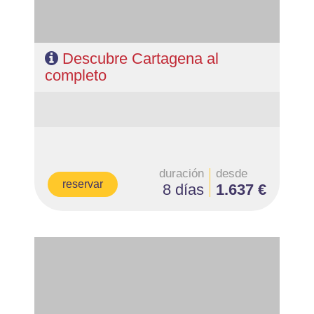
Descubre Cartagena al
completo
duración
desde
reservar
8 días
1.637 €
- Salidas: Diarias
- Ruta: 4 noches Rio y 3 noches Iguazú (ampliables)
- Categoría hotelera: De libre elección
- Régimen: Alojamiento y desayuno