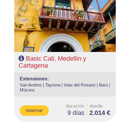
- Salidas: Diarias
- Ruta: 2 noches Cali, 2 noches Medellin y 3 noches
Cartagena (ampliables)
- Categoría hotelera: Libre elección
- Régimen: Alojamiento y Desayuno
Basic Cali, Medellin y
Cartagena
extensiones:
San Andres |
Tayrona |
Islas del Rosario |
Barú |
Múcura
duración
desde
reservar
9 días
2.014 €