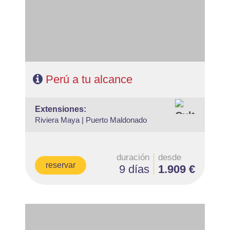
Perú a tu alcance
extensiones:
Riviera Maya |
Puerto Maldonado
duración
desde
reservar
9 días
1.909 €
- Salidas: Diarias
- Ruta: 2 noches Lima, 2 nohes Valle Sagrado, 1 noche