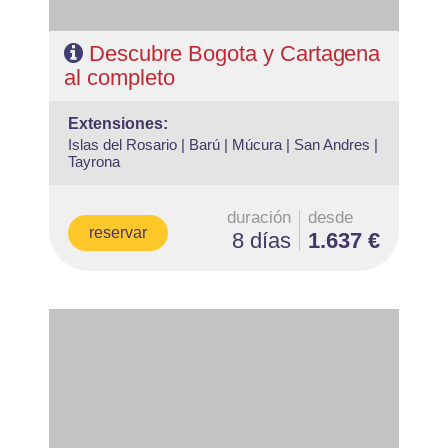
Descubre Bogota y Cartagena
al completo
extensiones:
Islas del Rosario |
Barú |
Múcura |
San Andres |
Tayrona
duración
desde
reservar
8 días
1.637 €
- Salidas: Diarias
- Ruta: 2 noches Lima, 2 noches Cusco, 1noche Aguas
Calientes y 1noche Cusco
- Categoría hotelera: A elegir
- Régimen: 6 desayunos y 1almuerzo