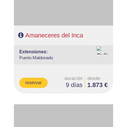
Amaneceres del Inca
extensiones:
Puerto Maldonado
duración
desde
reservar
9 días
1.873 €
- Salidas: Diarias
- Ruta: 2 noches Lima, 3 noches Cuzco, 1 noche Valle
Sagrado, 1 noche Aguas Calientes.
- Régimen: 7 desayunos y 2 almuerzos