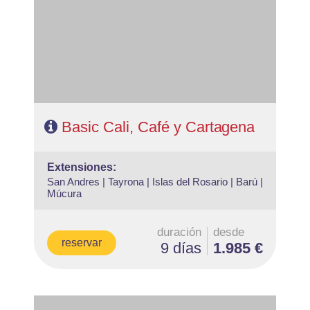
noches Cartagena (ampliables)
- Categoría hotelera: Libre elección
- Régimen: Alojamiento y Desayuno en Bogota y Zona
Cafetera y de libre elección en Cartagena
Basic Cali, Café y Cartagena
extensiones:
San Andres |
Tayrona |
Islas del Rosario |
Barú |
Múcura
duración
desde
reservar
9 días
1.985 €