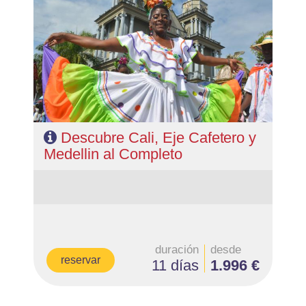
- Salidas: Diarias
- Ruta: 3 noches Cali, 3 noches zona Cafetera y 3
noches Medellin (ampliables)
- Categoría hotelera: Varias
- Régimen: Según programa
Descubre Cali, Eje Cafetero y
Medellin al Completo
duración
desde
reservar
11 días
1.996 €