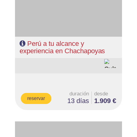
Perú a tu alcance y
experiencia en Chachapoyas
duración
desde
reservar
13 días
1.909 €
- Salidas: Diarias
- Ruta: 2 noches Bogotá, 2 nohes zona cafetera y 3