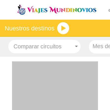
Nuestros destinos
Mes de
- Salidas: Diarias
- Ruta: 2 noches Cali y 3 noches Cartagena (ampliables)
- Categoría hotelera: Turista, T.Superior y Primera
- Régimen: Alojamiento y Desayuno