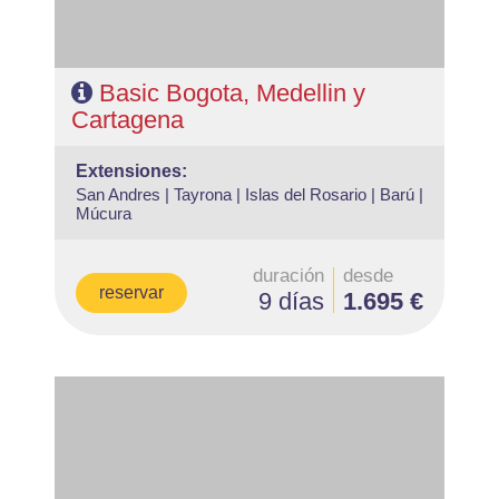
Basic Bogota, Medellin y
Cartagena
extensiones:
San Andres |
Tayrona |
Islas del Rosario |
Barú |
Múcura
duración
desde
reservar
9 días
1.695 €
- Salidas: Diarias
- Ruta: 2 noches Lima, 3 noches Cuzco, 1 noche Valle
Sagrado, 1 noche Aguas Calientes.
- Categoría hotelera: A elegir
- Régimen: 7 desayunos y 2 almuerzos