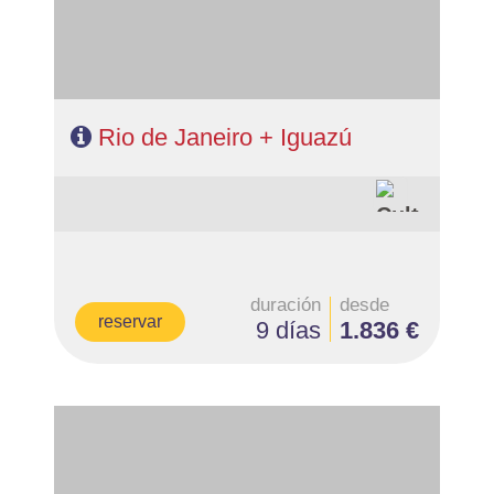
Rio de Janeiro + Iguazú
duración
desde
reservar
9 días
1.836 €
- Salidas: Diarias
- Ruta: 3 noches Trujillo, 2 noches Chiclayo, 2 noches
Lima, 3 noches Cusco, 1 noche Valle Sagrado, 1 noche
Aguas Calientes.