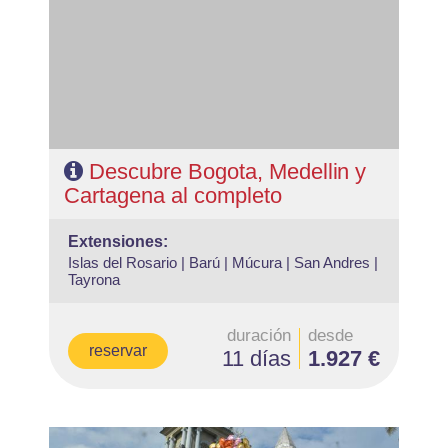
Cartagena (ampliables)
- Categoría hotelera: Libre elección
- Régimen: Según programa
Descubre Bogota, Medellin y
Cartagena al completo
extensiones:
Islas del Rosario |
Barú |
Múcura |
San Andres |
Tayrona
duración
desde
reservar
11 días
1.927 €