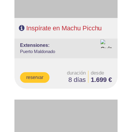
Inspírate en Machu Picchu
extensiones:
Puerto Maldonado
duración
desde
reservar
8 días
1.699 €
- Salidas: Diarias
- Ruta: 2 noches Bogotá, 2 noches zona Cafetera y 3
noches Cartagena
- Categoría hotelera: Turista, T.Superior y Primera
- Régimen: Alojamiento y Desayuno