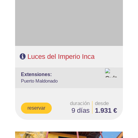
Aguas Calientes y 2 noches Cusco.
- Categoría hotelera: A elegir
- Régimen: 7 desayunos y 2 almuerzos
Luces del Imperio Inca
extensiones:
Puerto Maldonado
duración
desde
reservar
9 días
1.931 €