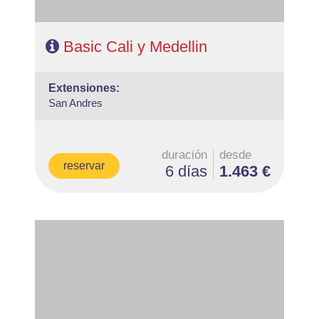
Basic Cali y Medellin
extensiones:
San Andres
duración
desde
reservar
6 días
1.463 €
- Salidas: Diarias
- Ruta: 6 noches Cartagena (ampliables)
- Categoría hotelera: Libre elección
- Régimen: Según programa