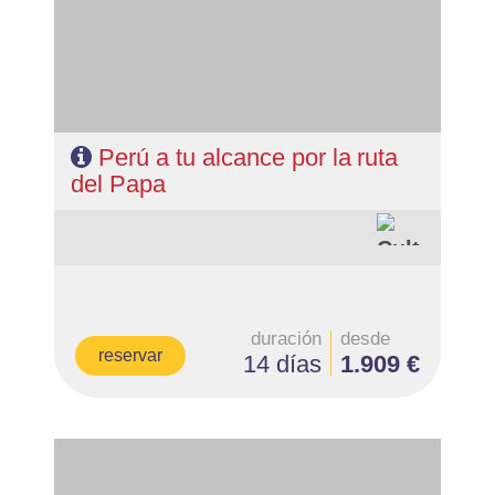
- Régimen: 12 desayunos y 4 almuerzos
Perú a tu alcance por la ruta
del Papa
duración
desde
reservar
14 días
1.909 €
- Salidas: Diarias
- Ruta: 3 noches Bogotá, 3 nochesMedellin y 3 noches