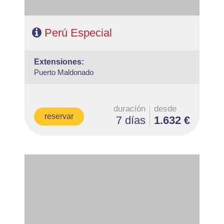
Perú Especial
extensiones:
Puerto Maldonado
duración
desde
reservar
7 días
1.632 €
- Salidas: Diarias
- Ruta: 2 noches Bogotá y 3 noches Cartagena
- Categoría hotelera: Turista, T.Superior y Primera
- Régimen: Alojamiento y Desayuno