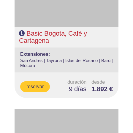
Basic Bogota, Café y
Cartagena
extensiones:
San Andres |
Tayrona |
Islas del Rosario |
Barú |
Múcura
duración
desde
reservar
9 días
1.892 €
- Salidas: Diarias
- Ruta: 3 noches Lima, 3 noches Chachapoyas, 3 noches
Cuzco, 1 noche Valle Sagrado, 1 noche Aguas Calientes.
- Régimen: 11 desayunos y 2 almuerzos