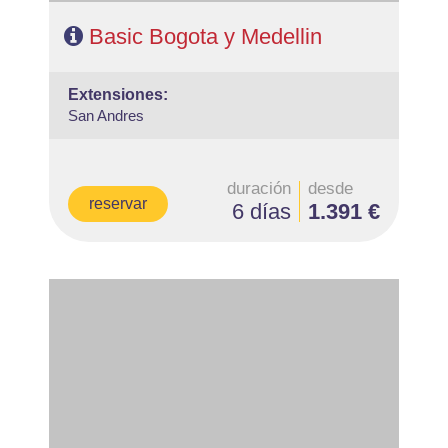
Basic Bogota y Medellin
extensiones:
San Andres
duración
desde
reservar
6 días
1.391 €
- Salidas: Diarias
- Ruta: 3 noches Bogotá y 3 noches Cartagena
(ampliables)
- Categoría hotelera: Libre elección
- Régimen: Según programa