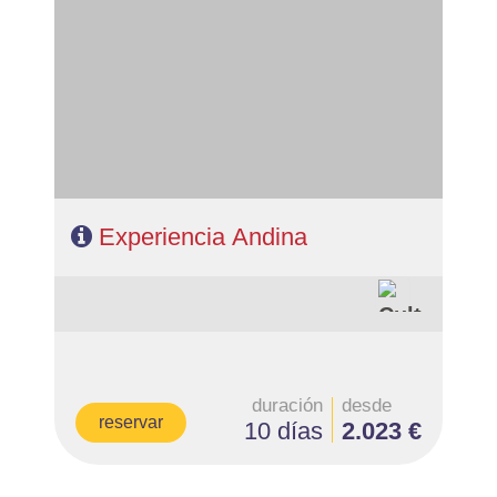
- Salidas: Diarias
- Ruta: 2 noches Lima, 2 noches Cuzco, 1 noche Valle
Sagrado, 1 noche Aguas Calientes y 2 noches Puno.
- Categoría hotelera: A elegir
- Régimen: 8 desayunos y 4 almuerzos
Experiencia Andina
duración
desde
reservar
10 días
2.023 €