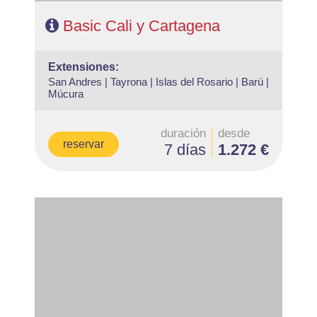
Basic Cali y Cartagena
extensiones:
San Andres |
Tayrona |
Islas del Rosario |
Barú |
Múcura
duración
desde
reservar
7 días
1.272 €
- Salidas: Diarias
- Ruta: 2 noches Cali y 2 noches Medellin (ampliables)
- Categoría hotelera: Libre elección
- Régimen: Alojamiento y Desayuno