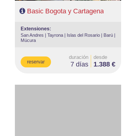
Basic Bogota y Cartagena
extensiones:
San Andres |
Tayrona |
Islas del Rosario |
Barú |
Múcura
duración
desde
reservar
7 días
1.388 €
- Salidas: Diarias
- Ruta: 2 noches Lima, 2 noches Cusco y 1 noche Valle
Sagrado
- Categoría hotelera: A elegir
- Régimen: 5 desayunos y 2 almuerzos