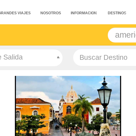
GRANDES VIAJES
NOSOTROS
INFORMACION
DESTINOS
 Salida
- Salidas: Diarias
- Ruta: 2 noches Bogotá y 3 noches Cartagena
- Categoría hotelera: Turista, T.Superior y Primera
- Régimen: Alojamiento y Desayuno