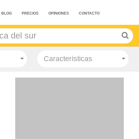
BLOG
PRECIOS
OPINIONES
CONTACTO
- Salidas: Diarias
- Ruta: 2 noches Bogotá y 2 noches Medellin
(ampliables)
- Categoría hotelera: Libre elección
- Régimen: Alojamiento y Desayuno