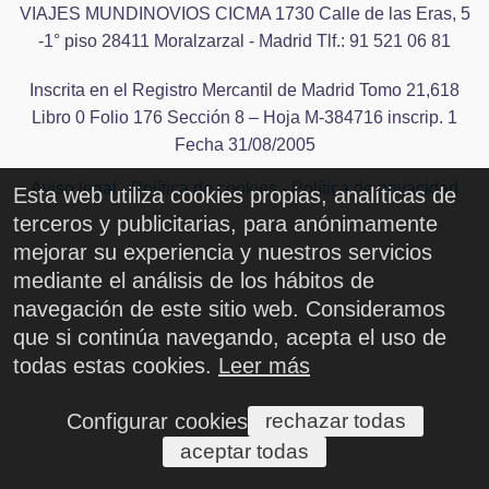
CONTACTO
VIAJES MUNDINOVIOS CICMA 1730 Calle de las Eras, 5
-1° piso 28411 Moralzarzal - Madrid Tlf.: 91 521 06 81
Inscrita en el Registro Mercantil de Madrid Tomo 21,618
Libro 0 Folio 176 Sección 8 – Hoja M-384716 inscrip. 1
Fecha 31/08/2005
Aviso legal
-
Política de cookies
-
Política de privacidad
Esta web utiliza cookies propias, analíticas de
terceros y publicitarias, para anónimamente
mejorar su experiencia y nuestros servicios
mediante el análisis de los hábitos de
navegación de este sitio web. Consideramos
que si continúa navegando, acepta el uso de
todas estas cookies.
Leer más
Configurar cookies
rechazar todas
aceptar todas