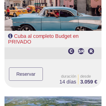
Habana.
- Categoría hotelera: Categoria Básica
- Régimen: Según programa
Cuba al completo Budget en
PRIVADO
Reservar
duración
desde
14 días
3.059 €
- Salidas: Diarias