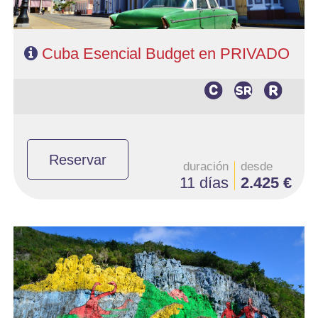
Cuba Esencial Budget en PRIVADO
Reservar
duración
desde
11 días
2.425 €
- Salidas: Diarias
- Ruta: 3 noches Habana, 2 noches Viñales, 3 noches Trinidad, 3
noches Cayo Santa María y 1 noche Habana.
- Categoría hotelera: Categoria Básica
- Régimen: Según programa