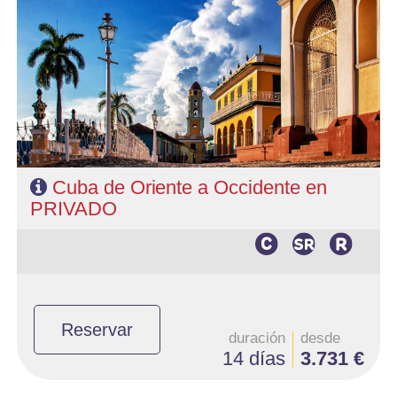
- Salidas: Jueves y Domingos
- Ruta: 2 noches Habana, 2 noches Santago de Cuba. 2 noches
Camaguey, 2 noche Trinidad, 3 noches Cayo Santa María, y 1
noche Habana.
- Categoría hotelera: Categoria Básica
- Régimen: Según programa
Cuba de Oriente a Occidente en
PRIVADO
Reservar
duración
desde
14 días
3.731 €