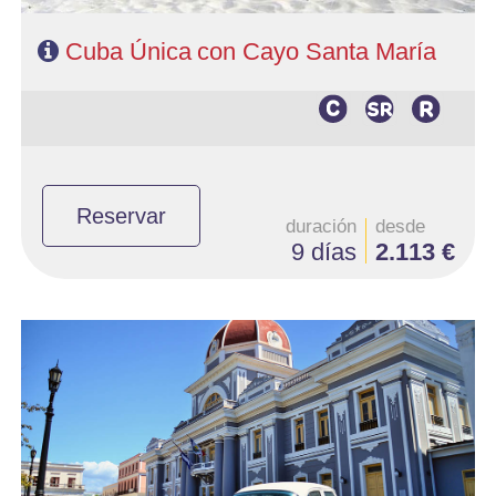
CONTACTO
Cuba Única con Cayo Santa María
Reservar
duración
desde
9 días
2.113 €
- Salidas: Diarias
- Ruta: 3 noches Habana, 1 noche Cienfuegos, 2 noches Trinidad y
3 noches Varadero.
- Categoría hotelera: Categoria Básica
- Régimen: Según programa