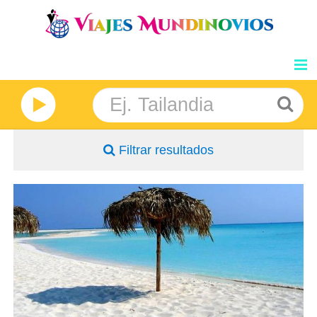
GRANDES VIAJES
NOSOTROS
Filtrar resultados
INFORMACION
DESTINOS
- Salidas: Sábados
- Ruta: 3 noches Habana y 4 noches Cayo Largo
- Categoría hotelera: Única
BLOG
- Régimen: TI en Cayo Largo + HD en Habana + 1 cena
PRECIOS
OPINIONES
Características