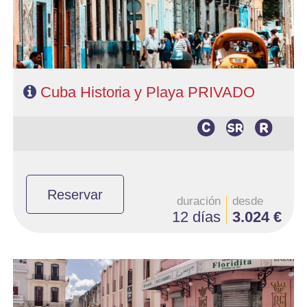
Cuba Historia y Playa PRIVADO
Reservar
duración
desde
12 días
3.024 €
- Salidas: Martes y Viernes
- Ruta: 3 noches Habana, 2 noches Trinidad, 3 noches Cayo
Guillermo, 1 noche Camaguey, 2 noches Santago de Cub y 1 noche