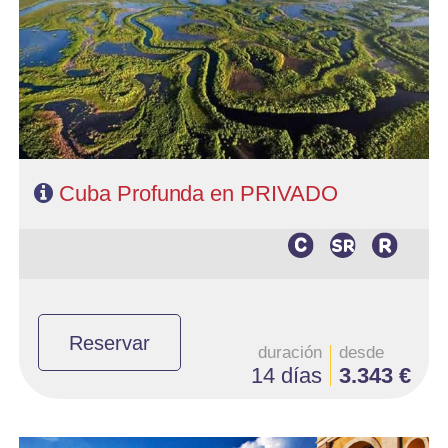
- Ruta: 2 noches Habana, 2 noche Viñales, 1 noche Las Terrazas, 1
noche Peninsula Zapata, 2 noches Trinidad, y 4 noches Varadero.
- Categoría hotelera: Categoria Básica
- Régimen: Según programa
Cuba Profunda en PRIVADO
Reservar
duración
desde
14 días
3.343 €