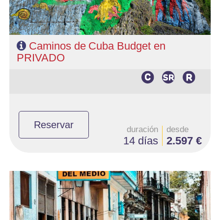
Caminos de Cuba Budget en
PRIVADO
Reservar
duración
desde
14 días
2.597 €
- Salidas: Diarias
- Ruta: 3 noches Habana, 1 noche Cienfuegos, 2 noches Trinidad, 3
noches Cayo Santa María y 1 noche Habana
- Categoría hotelera: Categoria Básica y Superior
- Régimen: Según programa