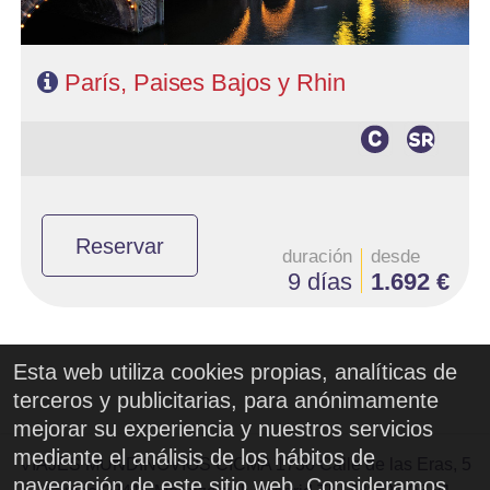
París, Paises Bajos y Rhin
Reservar
duración
desde
9 días
1.692 €
Esta web utiliza cookies propias, analíticas de
terceros y publicitarias, para anónimamente
mejorar su experiencia y nuestros servicios
mediante el análisis de los hábitos de
VIAJES MUNDINOVIOS CICMA 1730 Calle de las Eras, 5
navegación de este sitio web. Consideramos