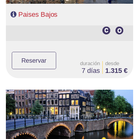
CONTACTO
Paises Bajos
Reservar
duración
desde
7 días
1.315 €
- Salidas: Domingos
- Ruta: 3 noches París, 1Bruselas, 1 Brujas, 2 Amsterdam, 1
Frankfurt
- Categoría hotelera: 4*
- Régimen: AD