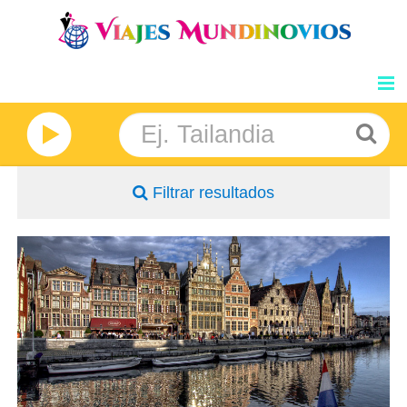
GRANDES VIAJES
NOSOTROS
Filtrar resultados
INFORMACION
DESTINOS
- Salidas Martes
- Ruta: 2 noches Bruselas, 1 noche Brujas y 3 noches Amsterdam
- Régimen: Alojamiento y desayuno
BLOG
- Hoteles 4* y3* Sup
PRECIOS
OPINIONES