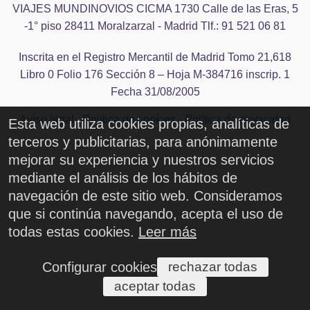
CONTACTO
VIAJES MUNDINOVIOS CICMA 1730 Calle de las Eras, 5
-1° piso 28411 Moralzarzal - Madrid Tlf.: 91 521 06 81
Inscrita en el Registro Mercantil de Madrid Tomo 21,618
Libro 0 Folio 176 Sección 8 – Hoja M-384716 inscrip. 1
Fecha 31/08/2005
Aviso legal
-
Política de cookies
-
Política de privacidad
Esta web utiliza cookies propias, analíticas de
terceros y publicitarias, para anónimamente
mejorar su experiencia y nuestros servicios
mediante el análisis de los hábitos de
navegación de este sitio web. Consideramos
que si continúa navegando, acepta el uso de
todas estas cookies.
Leer más
Configurar cookies
rechazar todas
aceptar todas