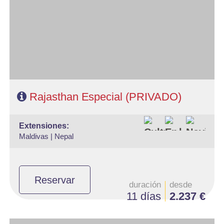
- Ruta: 1 noche en Delhi, 2 noches en Udaipur, 1 noche en Jodhpur,
2 noches en Jaipur, 2 noches en Agra y 1 noche Delhi
- Categoría hotelera: Estándar, Primera y Superior
- Régimen: Media Pensión (9 desayunos y 8 cenas)
Rajasthan Especial (PRIVADO)
extensiones:
Maldivas |
Nepal
Reservar
duración
desde
11 días
2.237 €