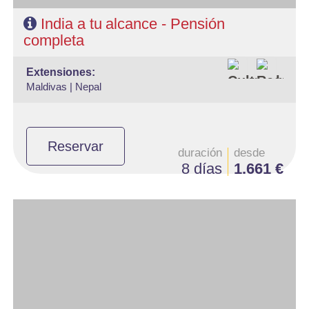
CONTACTO
India a tu alcance - Pensión
completa
extensiones:
Maldivas |
Nepal
Reservar
duración
desde
8 días
1.661 €
- Salidas: Diarias en privado
- Ruta: 1 noche Delhi, 2 noches Jaipur , 2 noches Agra Y 1 una
noche en Delhi
- Categoría hotelera: Estándar, Primera y Superior
- Régimen: Pensión completa
- A destacar: Se necesita visado.