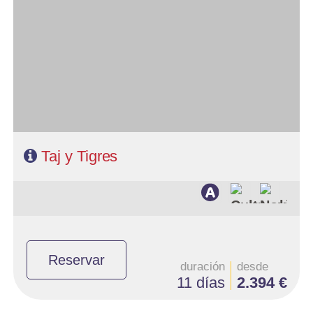
- Salidas: Diarias
- Ruta: 2 noches Delhi, 2n Jaipur, 2n Ranthambore, 2n Agra y 1
noche Delhi
- Categoría hotelera: Primera y Superior
- Régimen: 9 desayunos, 3 almuerzos y 7 cenas
- A destacar: Se necesita visado.
Taj y Tigres
Reservar
duración
desde
11 días
2.394 €