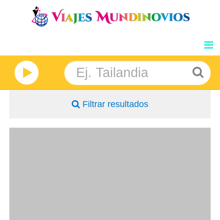
GRANDES VIAJES
NOSOTROS
Filtrar resultados
INFORMACION
DESTINOS
- Salidas: Lunes
- Ruta: 2 noches Delhi, 2 noches Jaipur y 2 noches Agra
- Categoría hotelera: Estándar, Primera y Superior
BLOG
- Régimen: 6 Desayunos + 5 almuerzos + 5 cenas
- A destacar: Se necesita visado.
PRECIOS
OPINIONES