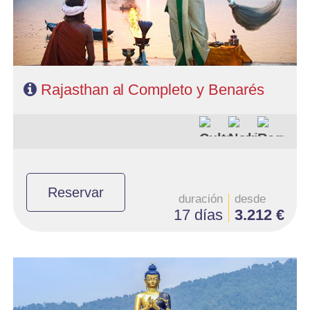
Rajasthan al Completo y Benarés
Reservar
duración
desde
17 días
3.212 €
- Salidas: Diarias
- Ruta: 2 noches Delhi, 2n Darjeeling, 2n Gangtok, 1n Klimpong, 1n
Siliguri y 1 noche Delhi
- Categoría hotelera: Única