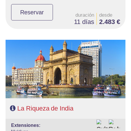
Reservar
duración
desde
11 días
2.483 €
- Salidas: Viernes
- Ruta: 2 noches Mumbai, 2 Udaipur, 2 Jaipur, 2 Agra, 1 Delhi
- Categoría hotelera: Estándar, Primera y Primera superior
- Régimen: 9 desayunos y 9 cenas
- A destacar: Se necesita visado.
La Riqueza de India
extensiones: