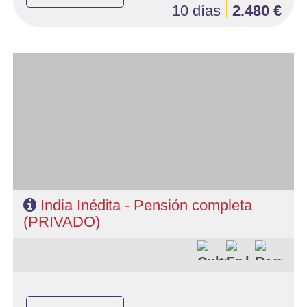
10 días
2.480 €
- Salidas: Diarias
- Ruta: 2 noches Delhi, 2 Jaipur, 2 Agra, 1 Khajuraho, 2 Varanasi
- Categoría hotelera: Estándar, Primera y Superior
- Régimen: 9 desayunos, 8 almuerzos y 8 cenas
- A destacar: Se necesita visado.
India Inédita - Pensión completa
(PRIVADO)