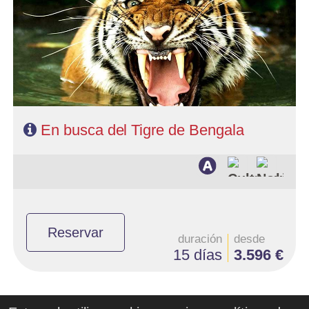
Khajuraho, 2n Bandavgarh y 1 noche Delhi
- Categoría hotelera: Primera y Superior
- Régimen: 13 desayunos, 5 almuerzos y 11 cenas
- A destacar: Se necesita visado.
En busca del Tigre de Bengala
Reservar
duración
desde
15 días
3.596 €