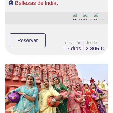
Bellezas de India.
Reservar
duración
desde
15 días
2.805 €
- Salidas: Diarias en privado
- Ruta: 3 noches Delhi, 1 Mandawa, 1 Bikaner, 2 Jaisalmer, 1
Jodhpur, 2 Udaipur, 2 Jaipur, 1 Agra
- Categoría hotelera: PRIMERA, PRIMERA SUP
- Régimen: Media Pensión
- A destacar: Se necesita Visado.