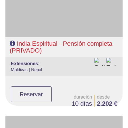
- Categoría hotelera: Estándar, Primera y Superior
- Régimen: 8 desayunos, 7 almuerzos y 6 cenas
- A destacar: Se necesita visado.
India Espiritual - Pensión completa
(PRIVADO)
extensiones:
Maldivas |
Nepal
Reservar
duración
desde
10 días
2.202 €
- Salidas: Diarias en privado