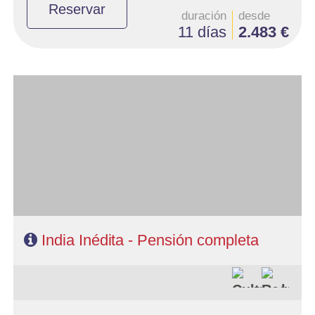
Reservar
duración
desde
11 días
2.483 €
- Salidas: Lunes
- Ruta: 2 noches Delhi, 2 Jaipur, 2 Agra, 1 Khajuraho, 2 Varanasi
- Categoría hotelera: Estándar, Primera y Superior
- Régimen: 9 desayunos, 8 almuerzos y 8 cenas
- A destacar: Se necesita visado.
India Inédita - Pensión completa