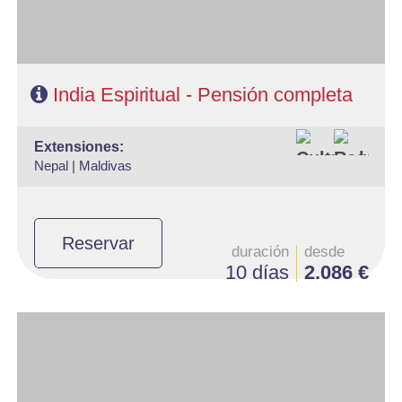
India Espiritual - Pensión completa
extensiones:
Nepal |
Maldivas
Reservar
duración
desde
10 días
2.086 €
- Salidas: Lunes
- Ruta: 1noche en Delhi, 2 noches en Udaipur, 1 noche en Jodhpur,
2 noches en Jaipur, 2 noches en Agra, 1 noche en Delhi
- Categoría hotelera: Estándar, Primera y Superior
- Régimen: Media Pensión (9 desayunos y 8 cenas)