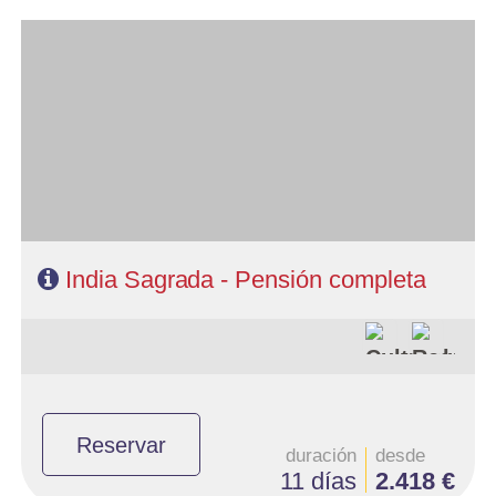
- Salidas: Lunes
- Ruta: 2 noches Delhi, 2 Jaipur, 2 Agra, 1 Khajuraho, 2 Varanasi
- Categoría hotelera: Estándar, Primera y Superior
- Régimen: 9 desayunos, 8 almuerzos y 8 cenas
- A destacar: Se necesita visado.
India Sagrada - Pensión completa
Reservar
duración
desde
11 días
2.418 €