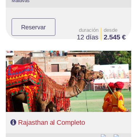
Maldivas
Reservar
duración
desde
12 días
2.545 €
- Salidas: Sábados
- Ruta: 1 noche Delhi, 1 Mandawa, 1 Bikaner, 2 Jaisalmer, 1
Jodhpur, 2 Udaipur, 2 Jaipur, 1 Agra, 2 Delhi
- Categoría hotelera: PRIMERA, PRIMERA SUP
- Régimen: Media Pensión
- A destacar: Se necesita Visado.
Rajasthan al Completo