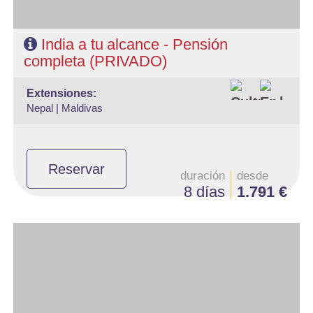
India a tu alcance - Pensión
completa (PRIVADO)
extensiones:
Nepal |
Maldivas
Reservar
duración
desde
8 días
1.791 €
- Salidas: Lunes
- Ruta: 1 noches Delhi, 2n Jaipur, 2n Agra, 1n Delhi, 1n Varanasi y 1
noche Delhi
- Categoría hotelera: Estándar, Primera y Superior
- Régimen: 8 desayunos, 7 almuerzos y 6 cenas
- A destacar: Se necesita visado.