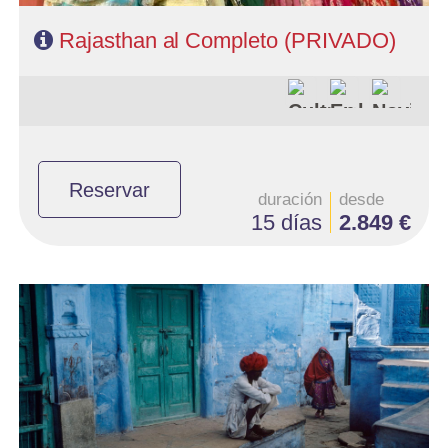
Rajasthan al Completo (PRIVADO)
Reservar
duración
desde
15 días
2.849 €
- Salidas: Diarias en privado
- Ruta: 1 noche en Delhi, 2 noches en Udaipur, 1 noche en Jodhpur,
2 noches en Jaipur, 2 noches en Agra, 1 noche en Orchha, 1 noche
en Khajuraho, 2 noches en Varanasi, 1 noche en Delhi
- Categoría hotelera: Estándar, Primera y Superior
- Régimen: Media Pensión (13 desayunos y 12 cenas)