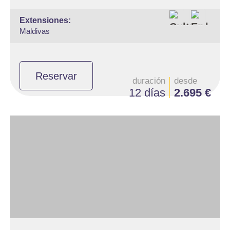
extensiones:
Maldivas
Reservar
duración
desde
12 días
2.695 €
- Salidas: Lunes
- Ruta: 1 noche en Delhi, 2 noches en Udaipur, 1 noche en Jodhpur,
2 noches en Jaipur, 2 noches en Agra, 1 noche en Orchha, 1 noche
en Khajuraho, 2 noches en Varanasi, 1 noche en Delhi
- Categoría hotelera: Estándar, Primera y Superior
- Régimen: Media Pensión (13 desayunos y 12 cenas)