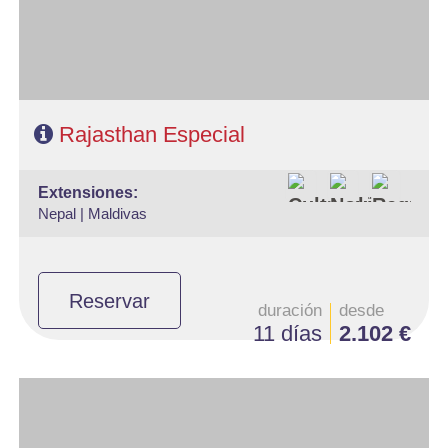
Rajasthan Especial
extensiones:
Nepal |
Maldivas
Reservar
duración
desde
11 días
2.102 €
- Salidas: Diarias en privado
- Ruta: 1 noches Delhi, 2n Jaipur, 2n Agra, 1n Delhi, 1n Varanasi y 1
noche Delhi