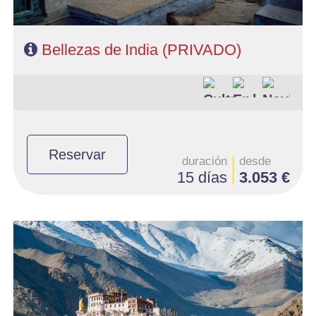
Bellezas de India (PRIVADO)
Reservar
duración
desde
15 días
3.053 €
- Salidas: Diarias
- Ruta: 2 noches Delhi, 2 Leh, 2 Valle de Nubra, 1 Lago Pangong, 1
Leh y 1 Delhi
- Categoría hotelera: Única
- Régimen: Media pensión
- A destacar: Se necesita visado.