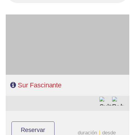
- Salidas: Sábados
- Ruta: 1 noche Chennai, 1 Mahabalipuram, 1 Kumbakonam, 2
Madurai, 1 Periyar y 2 Cochin
- Categoría hotelera: Primera y Superior
- Régimen: 8 desayunos y 7 cenas
- A destacar: Se necesita visado.
Sur Fascinante
Reservar
duración
desde