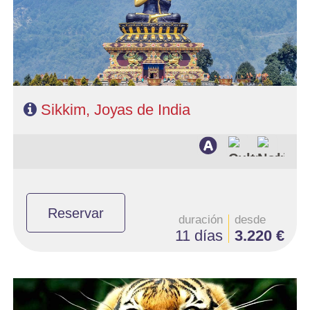
- Régimen: 9 desayunos y 8 cenas
- A destacar: Se necesita visado.
Sikkim, Joyas de India
Reservar
duración
desde
11 días
3.220 €
- Salidas: Diarias
- Ruta: 2 noches Delhi, 2n Jaipur, 2n Ranthambore, 2n Agra, 2n