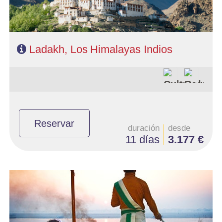
Ladakh, Los Himalayas Indios
Reservar
duración
desde
11 días
3.177 €
- Salidas: Sábados
- Ruta: 1 noches Delhi, 1 Shekavati, 1 Bikaner, 2 Jaisalmer, 1
Jodhpur, 2 Udaipur, 2 Jaipur, 1 Agra, 2 Benares y 2 Delhi
- Categoría hotelera: PRIMERA o SUPERIOR
- Régimen: Media Pensión
- A destacar: Se necesita Visado.