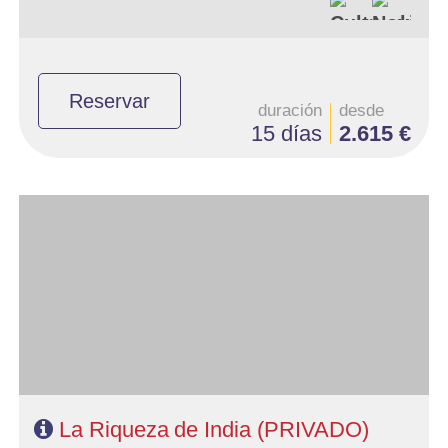
Reservar
duración
desde
15 días
2.615 €
- Salidas: Diarias
- Ruta: 2 noches Mumbai, 2 Udaipur, 2 Jaipur, 2 Agra, 1 Delhi
- Categoría hotelera: Estándar, Primera y Primera superior
- Régimen: 9 desayunos y 8 cenas
- A destacar: Se necesita visado.
La Riqueza de India (PRIVADO)