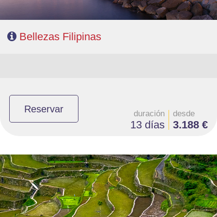
Bellezas Filipinas
Reservar
duración
desde
13 días
3.188 €
- Salidas: Lunes
- Ruta: 2 noches Manila, 1 Baguio, 1 Sagada, 1 Banaue, 1 Manila, 2 Cebú
y 2 Bohol
- Categoría hotelera: Primera, Primera Superior y Lujo
- Régimen: Alojamiento y desayuno + 1 almuerzo