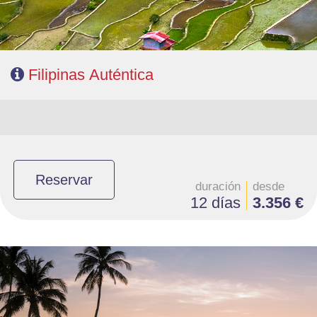
Filipinas Auténtica
Reservar
duración
desde
12 días
3.356 €
- Salidas: Lunes y Viernes
- Ruta: 2 noches Manila, 2 Cebú, 2 Bohol, 2 Puerto Princesa, 2 Port Barton
y 2 El Nido
- Categoría hotelera: Turista Superior, Primera y Primera Superior
- Régimen: 12 desayuno y 4 almuerzos