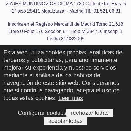
CONTACTO
VIAJES MUNDINOVIOS CICMA 1730 Calle de las Eras, 5
-1° piso 28411 Moralzarzal - Madrid Tlf.: 91 521 06 81
Características
Inscrita en el Registro Mercantil de Madrid Tomo 21,618
Libro 0 Folio 176 Sección 8 – Hoja M-384716 inscrip. 1
Fecha 31/08/2005
Aviso legal
-
Política de cookies
-
Política de privacidad
Esta web utiliza cookies propias, analíticas de
terceros y publicitarias, para anónimamente
mejorar su experiencia y nuestros servicios
mediante el análisis de los hábitos de
navegación de este sitio web. Consideramos
que si continúa navegando, acepta el uso de
todas estas cookies.
Leer más
Configurar cookies
rechazar todas
aceptar todas