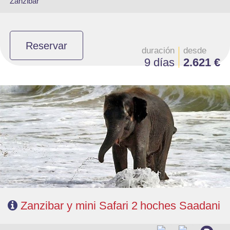
Zanzibar
Reservar
duración
desde
9 días
2.621 €
- Salidas: Diarias
- Ruta: Stone Town 1 noche, Sadani 2 noche y playas de Zanzibar 2
noches (ampliables)
- Categoría hotelera: A elección del cliente
- Régimen: Pensión completa en safari y de libre elección en Zanzibar
Zanzibar y mini Safari 2 hoches Saadani