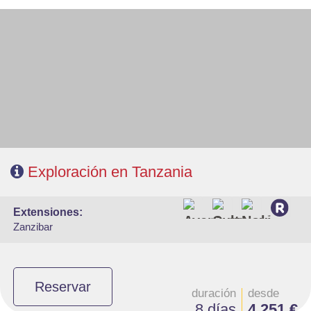
- Salidas: Sábados
- Ruta: 1n Tarangire, 2n Serengeti, 2 n Karatu/Ngorongoro
- Régimen: Pensión completa
Exploración en Tanzania
extensiones:
Zanzibar
Reservar
duración
desde
8 días
4.251 €