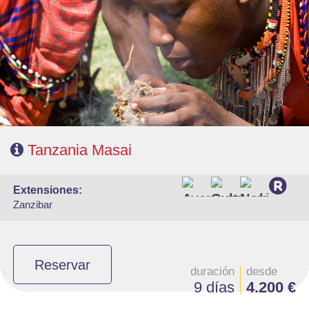
- Salidas: Martes
- Ruta: 1n Poblado Masai 1n Tarangire, 2n Serengeti, 2n Karatu.
- Régimen: Pensión completa
Tanzania Masai
extensiones:
Zanzibar
Reservar
duración
desde
9 días
4.200 €