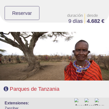
Reservar
duración
desde
9 días
4.682 €
- Salidas: Sábados
- Ruta: 1 noche Tarangire, 2 noches Serengeti, 2 noches Karatu, 1 noche
Lake Eyasi y 1 noche Lake Manyara
- Régimen: Pensión completa
Parques de Tanzania
extensiones:
Zanzibar