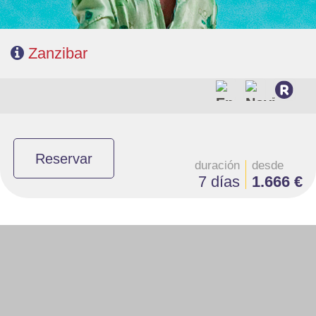
Zanzibar
Reservar
duración
desde
7 días
1.666 €
Salidas: Martes y Sábados
Ruta: 1 noche Nairobi, 1 noche Lago Nakuru, 2 noches Masai Mara
Alojamiento: Superior, Superior Plus y Deluxe
Régimen: Pensión completa, excepto primer día Nairobi
A tener en cuenta: se necesita visado online, a tramitar por los viajeros