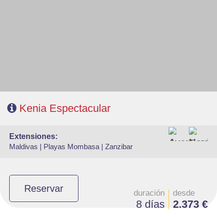
- Salidas: Miércoles y Domingos
- Ruta: 1 noche Nairobi, 1noche Lago Nakuru, 2n Masai Mara, 1n Lago
Naivasha y 1n Amboseli.
- Alojamiento: Superior, Superior Plus y Deluxe
- Régimen: Pensión completa en el safari
- A destacar: Visado electrónico antes de la salida del viaje.
Kenia Espectacular
extensiones:
Maldivas |
Playas Mombasa |
Zanzibar
Reservar
duración
desde
8 días
2.373 €