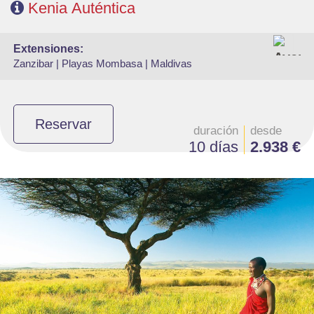
Kenia Auténtica
extensiones:
Zanzibar |
Playas Mombasa |
Maldivas
Reservar
duración
desde
10 días
2.938 €
- Salidas:Martes y sábados
- Ruta: 1 noche Tarangire, 2 noches serengeti y 1 noche Karatu
- Régimen: Pensión completa