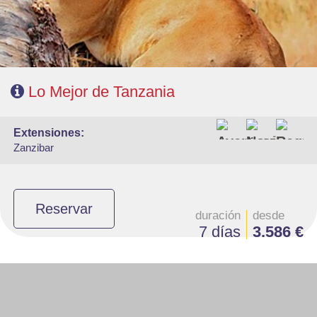
Lo Mejor de Tanzania
extensiones:
Zanzibar
Reservar
duración
desde
7 días
3.586 €
- Salidas: Martes
- Ruta: 1noche Campamento Masai, 1 noche Tarangire, 2n Serengeti, 1
noche Ngorongoro
- Régimen: Pensión completa