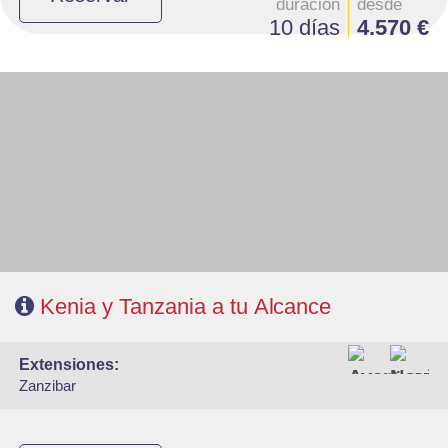
duración
desde
10 días
4.570 €
- Salidas: Martes
- Ruta: 2n Masai Mara, 1n Lago Naivasha, 1n Amboseli, 1n Karatu, 2n
Serengeti y 1n Ngorongoro
- Régimen: Pensión completa en el safari.
- A destacar: Visados electrónico antes de la salida del viaje.
Kenia y Tanzania a tu Alcance
extensiones:
Zanzibar