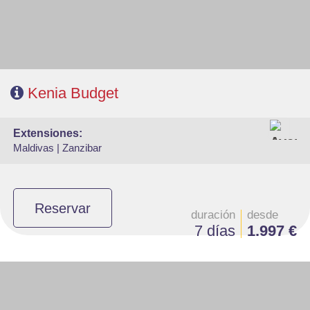
Kenia Budget
extensiones:
Maldivas |
Zanzibar
Reservar
duración
desde
7 días
1.997 €
- Salidas: Diarias
- Ruta: Stone Town 1 noche, Sadani 1 noche y playas de Zanzibar 3
noches (ampliables)