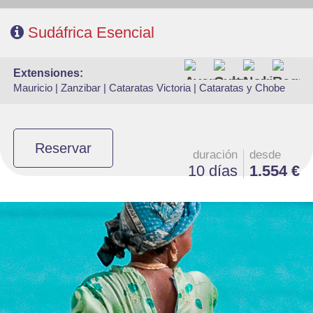
CONTACTO
Sudáfrica Esencial
Características
extensiones:
Mauricio |
Zanzibar |
Cataratas Victoria |
Cataratas y Chobe
Reservar
duración
desde
10 días
1.554 €
- Duración: Noches a elegir
- Salidas: Diarias
- Ruta: Zanzibar 5 noches (paquete base) o más
- Categoría hotelera: A elección del cliente
- Régimen: A elección del cliente