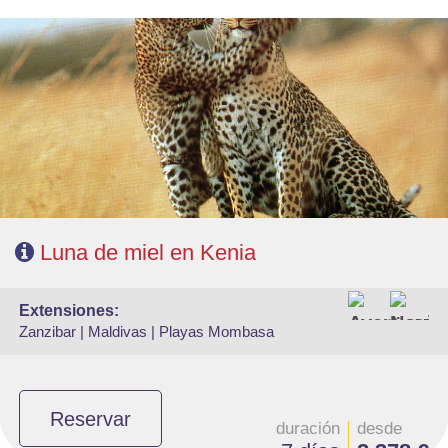
- Salidas: Martes y viernes
- Ruta: 1n Nairobi, 2n Masai Mara y 1n Lago Naivasha y 1n Amboseli
- Régimen: Pensión completa en el safari.
- A destacar: Visado electrónico antes de la salida del viaje.
Luna de miel en Kenia
extensiones:
Zanzibar |
Maldivas |
Playas Mombasa
Reservar
duración
desde