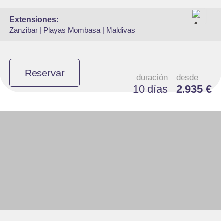
extensiones:
Zanzibar |
Playas Mombasa |
Maldivas
Reservar
duración
desde
10 días
2.935 €
- Salidas: Lunes y Viernes
- Ruta: 1 noche Nairobi, 1noche Samburu, 1n Aberdare, 1n Lago Nakuru,
2n Masai Mara, 1n Lago Naivasha y 1n Amboseli.
-Alojamiento: Superior, Superior Plus y Deluxe
- Régimen: Pensión completa en el safari.
- A destacar: Visado electrónico antes de la salida del viaje.