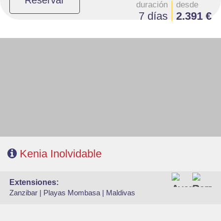
Reservar
duración
desde
7 días
2.391 €
- Salidas: Lunes y Viernes
- Ruta: 1 noche Nairobi, 1noche Samburu, 1n Aberdare, 1n Lago Nakuru,
2n Masai Mara
- Alojamiento: Superior, Superior Plus y Deluxe
- Régimen: Pensión completa en el safari.
- A destacar: Visado electrónico antes de la salida del viaje.
Kenia Inolvidable
extensiones:
Zanzibar |
Playas Mombasa |
Maldivas