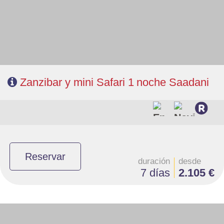
- Categoría hotelera: A elección del cliente
- Régimen: Pensión completa en safari y de libre elección en Zanzibar
Zanzibar y mini Safari 1 noche Saadani
Reservar
duración
desde
7 días
2.105 €
- Salidas: Lunes y Viernes