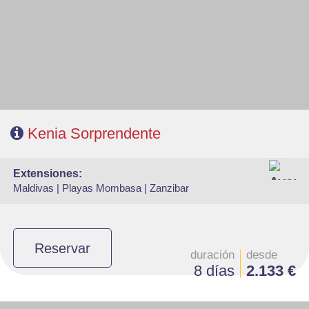
- Ruta: 1 noche Nairobi, 1n Aberdare, 1n Lago Nakuru y 2n Masai Mara.
Alojamiento: Superior, Superior Plus y Deluxe
- Régimen: Alojamiento y desayuno en Nairobi y pensión completa en el
safari.
- A destacar: Visado electrónico antes de la salida del viaje.
Kenia Sorprendente
extensiones:
Maldivas |
Playas Mombasa |
Zanzibar
Reservar
duración
desde
8 días
2.133 €