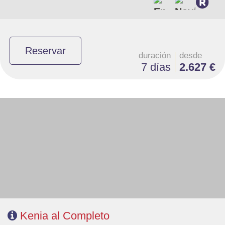
Reservar
duración
desde
7 días
2.627 €
- Salidas: Lunes y Viernes
- Ruta: 1 noche Nairobi, 2 noches Samburu, 1 noche Ol Pejeta,1 noche
Lago Naivasha, 1 noche Loita Plains y 2n Masai Mara.
-Alojamiento: Superior, Superior Plus y Deluxe
- Régimen: Pensión completa en el safari.
- A destacar: Visado electrónico antes de la salida del viaje.
Kenia al Completo