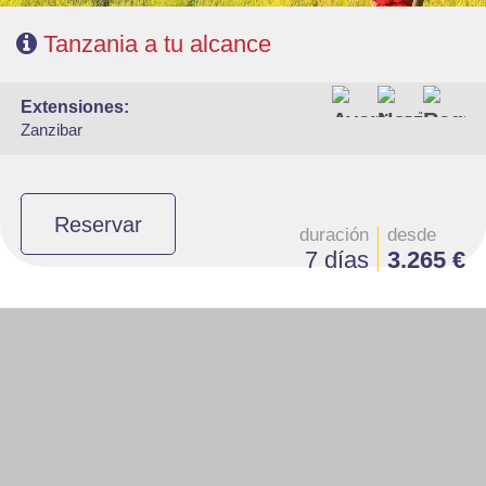
Tanzania a tu alcance
extensiones:
Zanzibar
Reservar
duración
desde
7 días
3.265 €
- Salidas: Martes y sabados
- Ruta: 1 noche Nairobi, 1noche Samburu, 1n Aberdare, 1n Lago Nakuru,
2n Masai Mara, 1n Nairobi y 1n Amboseli.
- Régimen: Pensión completa en el safari.
- A destacar: Visado electrónico antes de la salida del viaje.