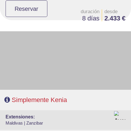
Reservar
duración
desde
8 días
2.433 €
- Salidas: Lunes
- Ruta: 1 noche Nairobi, 1 noche Lago Naivasha y 2 noches Masai Mara.
- Régimen: Alojamiento y desayuno en Nairobi y pensión completa en el
safari.
- A destacar: Visado electrónico antes de la salida del viaje.
Simplemente Kenia
extensiones:
Maldivas |
Zanzibar