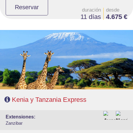
Reservar
duración
desde
11 días
4.675 €
- Salidas: Sábados
- Ruta: 2n Amboseli, 1n Arusha, 1n Karatu y 2n Serengeti.
- Régimen: Pensión completa en el safari.
- A destacar: Visados electrónico antes de la salida del viaje.
Kenia y Tanzania Express
extensiones:
Zanzibar