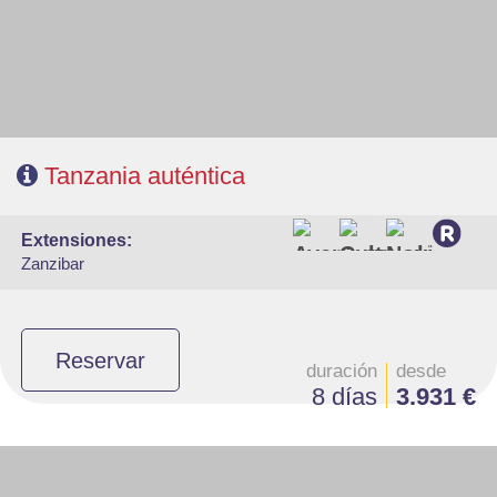
- A destacar: Visado a la entrada del país.
Tanzania auténtica
extensiones:
Zanzibar
Reservar
duración
desde
8 días
3.931 €
- Salidas: Martes
- Ruta: 2 noche Lake Manyara, 2 noches Serengeti, 1 noche Ngorongoro