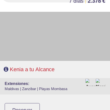
7 días
2.378 €
- Salidas: Lunes y jueves
- Ruta: 1 noche Nairobi, 1noche Lago Nakuru, 2n Masai Mara y 1n Lago
Naivasha.
- Régimen: Pensión completa en el safari. AD en Nairobi
- A destacar: Visado electrónico antes de la salida del viaje.
Kenia a tu Alcance
extensiones:
Maldivas |
Zanzibar |
Playas Mombasa