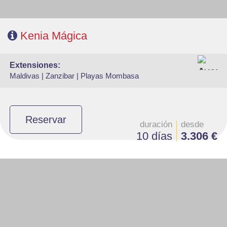
Kenia Mágica
extensiones:
Maldivas |
Zanzibar |
Playas Mombasa
Reservar
duración
desde
10 días
3.306 €
- Salidas:Martes según calendario
- Ruta: 1 noche Arusha, 1n Tarangire, 1n Ngorongoro, 2n Serengeti, 1n
Karatu
- Régimen: Pensión completa
- A destacar: Visado a la entrada del país.