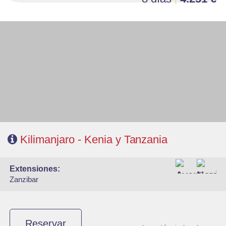
- Salidas: Sábados
- Ruta: 2n Amboseli, 1n Arusha, 1n Karatu, 2n Serengeti y 1n Tarangire
- Régimen: Pensión completa en el safari.
- A destacar: Visados electrónico antes de la salida del viaje.
Kilimanjaro - Kenia y Tanzania
extensiones:
Zanzibar
Reservar