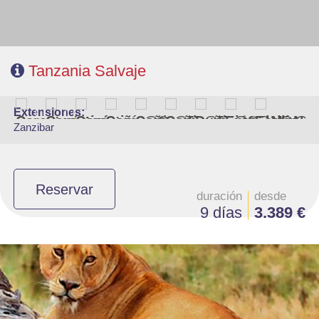
Tanzania Salvaje
extensiones:
Zanzibar
Reservar
duración
desde
9 días
3.389 €
- Salidas:Martes
- Ruta: 1 noche Karatu, 2n Serengeti,1n Tarangire
- Régimen: Pensión completa
- A destacar: Visado a la entrada del país.