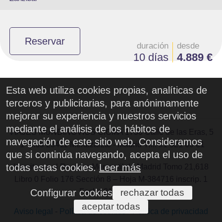
Reservar
duración
desde
10 días
4.889 €
Esta web utiliza cookies propias, analíticas de
terceros y publicitarias, para anónimamente
mejorar su experiencia y nuestros servicios
mediante el análisis de los hábitos de
VIAJES MUNDINOVIOS CICMA 1730 Calle de las Eras, 5
navegación de este sitio web. Consideramos
-1° piso 28411 Moralzarzal - Madrid Tlf.: 91 521 06 81
que si continúa navegando, acepta el uso de
todas estas cookies.
Leer más
Inscrita en el Registro Mercantil de Madrid Tomo 21,618
Libro 0 Folio 176 Sección 8 – Hoja M-384716 inscrip. 1
Fecha 31/08/2005
Configurar cookies
rechazar todas
aceptar todas
Aviso legal
-
Política de cookies
-
Política de privacidad