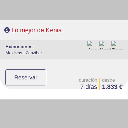
Lo mejor de Kenia
extensiones:
Maldivas |
Zanzibar
Reservar
duración
desde
7 días
1.833 €
- Salidas: Martes
- Ruta: 1 noche Nairobi, 1 noche Lago Naivasha y 2 noches Masai Mara.
- Régimen: Alojamiento y desayuno en Nairobi y pensión completa en el
safari.
- A destacar: Visado electrónico antes de la salida del viaje.