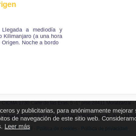
rigen
 Llegada a mediodía y
 Kilimanjaro (a una hora
e Origen. Noche a bordo
MA 1730 Calle de las Eras, 5 -1° piso 28411 Moralzarzal - Ma
erceros y publicitarias, para anónimamente mejorar 
l de Madrid Tomo 21,618 Libro 0 Folio 176 Sección 8 – Hoja M-3
ábitos de navegación de este sitio web. Consideram
s.
Leer más
Aviso legal
-
Política de cookies
-
Política de privacidad