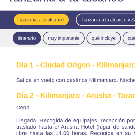
Tanzania a tu alcance
Tanzania a tu alcance y Z
itinerario
muy importante
qué incluye
qué
Día 1
- Ciudad Origen - Kilimanjar
Salida en vuelo con destinos Kilimanjaro. Noch
Día 2
- Kilimanjaro - Arusha - Tara
Cena
Llegada. Recogida de equipajes, recepción por
traslado hasta el Arusha Hotel (lugar de salid
libre hasta las 14.00 horas. Recogida en su 