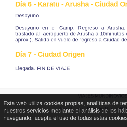
Día 6
- Karatu - Arusha - Ciudad O
Desayuno
Desayuno en el Camp. Regreso a Arusha.
traslado al aeropuerto de Arusha a 10minutos o
aprox.). Salida en vuelo de regreso a Ciudad d
Día 7
- Ciudad Origen
Llegada. FIN DE VIAJE
VIAJES MUNDINOVIOS CIC
Esta web utiliza cookies propias, analíticas de t
Inscrita en el Registro Mercanti
nuestros servicios mediante el análisis de los h
navegando, acepta el uso de todas estas cookie