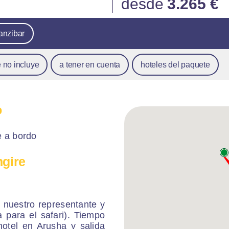
desde
3.265 €
anzibar
 no incluye
a tener en cuenta
hoteles del paquete
o
e a bordo
ngire
 nuestro representante y
a para el safari). Tiempo
hotel en Arusha y salida