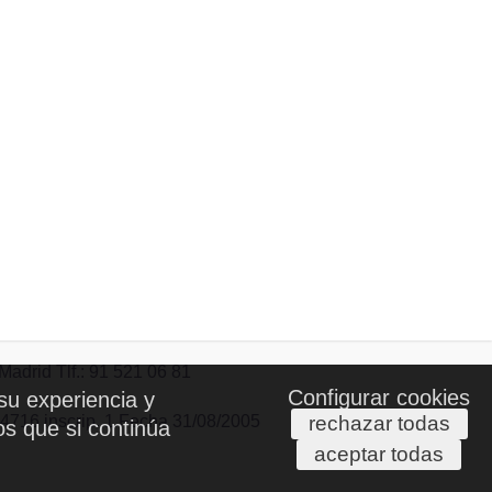
drid Tlf.: 91 521 06 81
Configurar cookies
su experiencia y
84716 inscrip. 1 Fecha 31/08/2005
rechazar todas
os que si continúa
aceptar todas