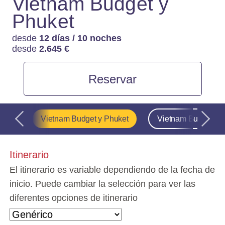
Vietnam Budget y
CONTACTO
Phuket
desde
12 días / 10 noches
desde
2.645 €
Reservar
uoc
Vietnam Budget y Phuket
Vietnam Budget y K
Itinerario
El itinerario es variable dependiendo de la fecha de
inicio. Puede cambiar la selección para ver las
diferentes opciones de itinerario