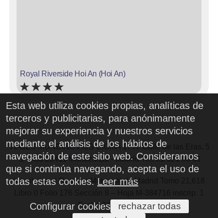
Royal Riverside Hoi An (Hoi An)
Esta web utiliza cookies propias, analíticas de
(Hoi An)
terceros y publicitarias, para anónimamente
+84 235 3666 979
mejorar su experiencia y nuestros servicios
+ info
sitio web
mediante el análisis de los hábitos de
VIAJES MUNDINOVIOS CICMA 1730 Calle de las Eras, 5
navegación de este sitio web. Consideramos
-1° piso 28411 Moralzarzal - Madrid Tlf.: 91 521 06 81
que si continúa navegando, acepta el uso de
todas estas cookies.
Leer más
Inscrita en el Registro Mercantil de Madrid Tomo 21,618
Libro 0 Folio 176 Sección 8 – Hoja M-384716 inscrip. 1
Fecha 31/08/2005
Configurar cookies
rechazar todas