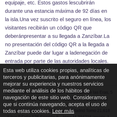
equipaje, etc. Estos gastos lescubrirán
durante una estancia máxima de 92 días en
la isla.Una vez suscrito el seguro en línea, los
visitantes recibirán un código QR que
deberánpresentar a su llegada a Zanzíbar.La
no presentación del código QR a la llegada a
Zanzíbar puede dar lugar a ladenegación de
entrada por parte de las autoridades locales.
Esta web utiliza cookies propias, analíticas de
terceros y publicitarias, para anónimamente
mejorar su experiencia y nuestros servicios
mediante el análisis de los hábitos de
VIAJES MUNDINOVIOS CICMA 1730 Calle de las Eras, 5
navegación de este sitio web. Consideramos
-1° piso 28411 Moralzarzal - Madrid Tlf.: 91 521 06 81
que si continúa navegando, acepta el uso de
todas estas cookies.
Leer más
Inscrita en el Registro Mercantil de Madrid Tomo 21,618